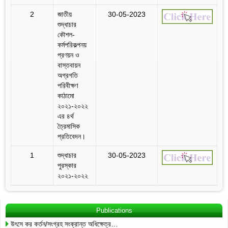
2
জাতীয়
30-05-2023
শুদ্ধাচার
কৌশল-
কর্মপরিকল্পনয়
প্রণয়ন ও
বাস্তবায়ন
অগ্রগতি
পরিবীক্ষণ
কাঠামো
২০২১-২০২২
এর ৪র্থ
ত্রৈমাসিক
প্রতিবেদন।
1
শুদ্ধাচার
30-05-2023
পুরস্কার
২০২১-২০২২
Publications
উৎসে কর কর্তন/সংগ্রহ সংক্রান্ত অধিক্ষেত্র…