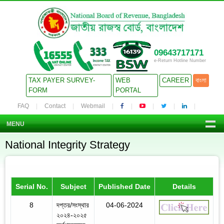
09643717171
e-Return Hotline Number
TAX PAYER SURVEY-
WEB
CAREER
বাংলা
FORM
PORTAL
FAQ
Contact
Webmail
MENU
National Integrity Strategy
Serial No.
Subject
Published Date
Details
8
দপ্তর/সংস্থার
04-06-2024
২০২৪-২০২৫