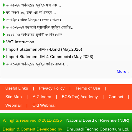
২০২৫-২৬ অর্থবছরের জুন’২৬ মাস এবং…
কর অঞ্চল-১০, ঢাকা এর অধিক্ষেত্র…
সম্পত্তির দলিল নিবন্ধনের ক্ষেত্রে দানকর…
২০২৩-২০২৪ করবর্ষের স্বাভাবিক ব্যক্তি শ্রেণির…
২০২৫-২৬ অর্থবছরের জুলাই’২৫ মাস থেকে…
VAT Instruction
Import Statement-IM-7-Bond (May,2026)
Import Statement-IM-4-Commecial (May,2026)
২০২৩-২৪ অর্থবছরের জুন’২৪ পর্যন্ত রাজস্ব…
More..
Useful Links
Privacy Policy
Terms of Use
Site Map
A-Z Index
BCS(Tax) Academy
Contact
Webmail
Old Webmail
All rights reserved © 2011-2026
National Board of Revenue (NBR)
Design & Content Developed by
Dhrupadi Techno Consortium Ltd.