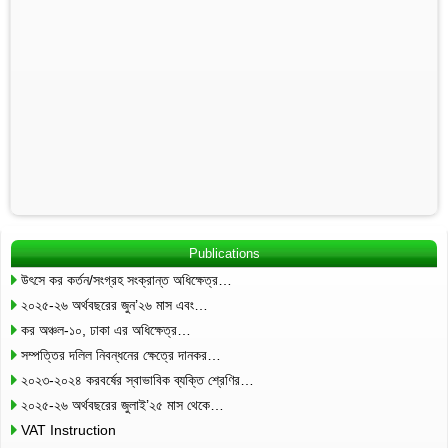
Publications
উৎসে কর কর্তন/সংগ্রহ সংক্রান্ত অধিক্ষেত্র…
২০২৫-২৬ অর্থবছরের জুন’২৬ মাস এবং…
কর অঞ্চল-১০, ঢাকা এর অধিক্ষেত্র…
সম্পত্তির দলিল নিবন্ধনের ক্ষেত্রে দানকর…
২০২৩-২০২৪ করবর্ষের স্বাভাবিক ব্যক্তি শ্রেণির…
২০২৫-২৬ অর্থবছরের জুলাই’২৫ মাস থেকে…
VAT Instruction