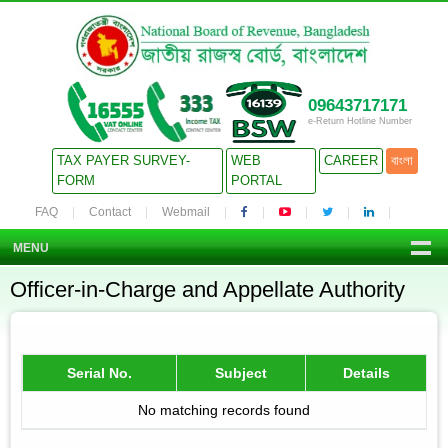
09643717171
e-Return Hotline Number
TAX PAYER SURVEY-
WEB
CAREER
বাংলা
FORM
PORTAL
FAQ
Contact
Webmail
MENU
Officer-in-Charge and Appellate Authority
Serial No.
Subject
Details
No matching records found