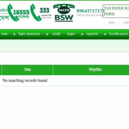
TAX PAYER S
09643717171
FORM
e-Return Hotline Number
প্রশ্ন
যোগ
ফরম
ট্যাক্স প্রকারভেদ
বাজেট
প্রকল্প
প্রকাশনা
ইএফডিএমএস
বিষয়
বিস্তারিত
No matching records found