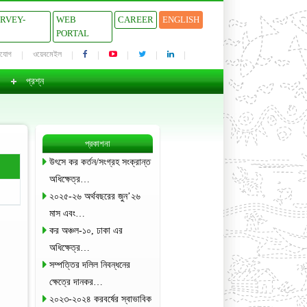
URVEY-
WEB
CAREER
ENGLISH
PORTAL
াযোগ
ওয়েবমেইল
প্রশ্ন
প্রকাশনা
উৎসে কর কর্তন/সংগ্রহ সংক্রান্ত
অধিক্ষেত্র…
২০২৫-২৬ অর্থবছরের জুন’২৬
মাস এবং…
কর অঞ্চল-১০, ঢাকা এর
অধিক্ষেত্র…
সম্পত্তির দলিল নিবন্ধনের
ক্ষেত্রে দানকর…
২০২৩-২০২৪ করবর্ষের স্বাভাবিক