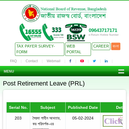
09643717171
e-Return Hotline Number
TAX PAYER SURVEY-
WEB
CAREER
বাংলা
FORM
PORTAL
FAQ
Contact
Webmail
MENU
Post Retirement Leave (PRL)
Serial No.
Subject
Published Date
Detail
203
সৈয়দা শাহীন আখতার,
05-02-2024
কর পরিদর্শক-এর