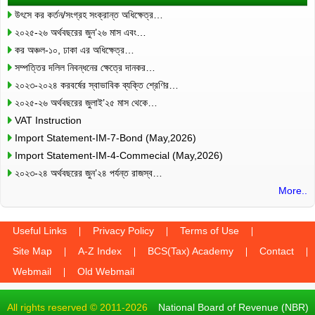
উৎসে কর কর্তন/সংগ্রহ সংক্রান্ত অধিক্ষেত্র…
২০২৫-২৬ অর্থবছরের জুন’২৬ মাস এবং…
কর অঞ্চল-১০, ঢাকা এর অধিক্ষেত্র…
সম্পত্তির দলিল নিবন্ধনের ক্ষেত্রে দানকর…
২০২৩-২০২৪ করবর্ষের স্বাভাবিক ব্যক্তি শ্রেণির…
২০২৫-২৬ অর্থবছরের জুলাই’২৫ মাস থেকে…
VAT Instruction
Import Statement-IM-7-Bond (May,2026)
Import Statement-IM-4-Commecial (May,2026)
২০২৩-২৪ অর্থবছরের জুন’২৪ পর্যন্ত রাজস্ব…
More..
Useful Links
Privacy Policy
Terms of Use
Site Map
A-Z Index
BCS(Tax) Academy
Contact
Webmail
Old Webmail
All rights reserved © 2011-2026
National Board of Revenue (NBR)