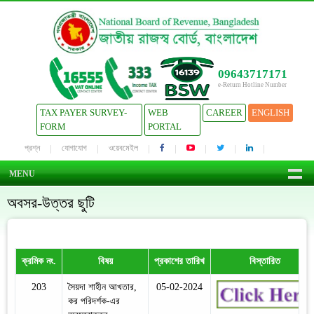
09643717171
e-Return Hotline Number
TAX PAYER SURVEY-
WEB
CAREER
ENGLISH
FORM
PORTAL
প্রশ্ন
যোগাযোগ
ওয়েবমেইল
MENU
অবসর-উত্তর ছুটি
ক্রমিক নং.
বিষয়
প্রকাশের তারিখ
বিস্তারিত
203
সৈয়দা শাহীন আখতার,
05-02-2024
কর পরিদর্শক-এর