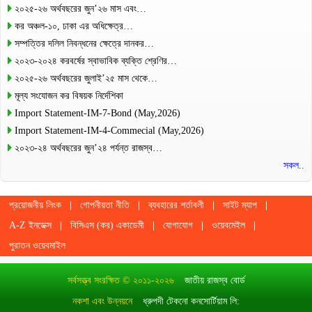
২০২৫-২৬ অর্থবছরের জুন’২৬ মাস এবং…
কর অঞ্চল-১০, ঢাকা এর অধিক্ষেত্র…
সম্পত্তির দলিল নিবন্ধনের ক্ষেত্রে দানকর…
২০২৩-২০২৪ করবর্ষের স্বাভাবিক ব্যক্তি শ্রেণির…
২০২৫-২৬ অর্থবছরের জুলাই’২৫ মাস থেকে…
মূল্য সংযোজন কর বিষয়ক নির্দেশিকা
Import Statement-IM-7-Bond (May,2026)
Import Statement-IM-4-Commecial (May,2026)
২০২৩-২৪ অর্থবছরের জুন’২৪ পর্যন্ত রাজস্ব…
সকল..
প্রয়োজনীয় লিংক
গোপনীয়তা নীতি
ব্যবহারের শর্তাবলী
সাইট ম্যাপ
A-Z ইনডেক্স
বিসিএস (কর) একাডেমী
যোগাযোগ
ওয়েবমেইল
পুরাতন ওয়েবমাইল
সর্বসত্ত্ব সংরক্ষিত © ২০১১-২০২৬
জাতীয় রাজস্ব বোর্ড
নকশা এবং উন্নয়নে
ধ্রুপদী টেকনো কনসোর্টিয়াম লি: