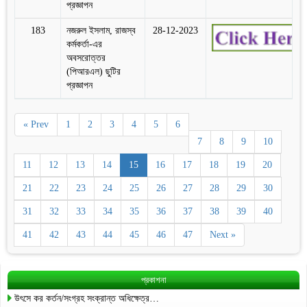
প্রজ্ঞাপন
183
নজরুল ইসলাম, রাজস্ব
28-12-2023
কর্মকর্তা-এর
অবসরোত্তর
(পিআরএল) ছুটির
প্রজ্ঞাপন
« Prev
1
2
3
4
5
6
7
8
9
10
11
12
13
14
15
16
17
18
19
20
21
22
23
24
25
26
27
28
29
30
31
32
33
34
35
36
37
38
39
40
41
42
43
44
45
46
47
Next »
প্রকাশনা
উৎসে কর কর্তন/সংগ্রহ সংক্রান্ত অধিক্ষেত্র…