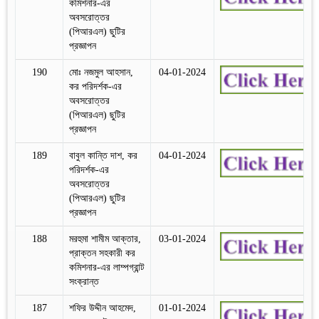
কমিশনার-এর
অবসরোত্তর
(পিআরএল) ছুটির
প্রজ্ঞাপন
190
মোঃ নজমুল আহসান,
04-01-2024
কর পরিদর্শক-এর
অবসরোত্তর
(পিআরএল) ছুটির
প্রজ্ঞাপন
189
বাবুল কান্তি দাশ, কর
04-01-2024
পরিদর্শক-এর
অবসরোত্তর
(পিআরএল) ছুটির
প্রজ্ঞাপন
188
মরহুমা শামীম আক্তার,
03-01-2024
প্রাক্তন সহকারী কর
কমিশনার-এর লাম্পগ্রান্ট
সংক্রান্ত
187
শফির উদ্দীন আহমেদ,
01-01-2024