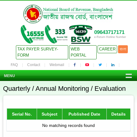
09643717171
e-Return Hotline Number
TAX PAYER SURVEY-
WEB
CAREER
বাংলা
FORM
PORTAL
FAQ
Contact
Webmail
MENU
Quarterly / Annual Monitoring / Evaluation
Serial No.
Subject
Published Date
Details
No matching records found