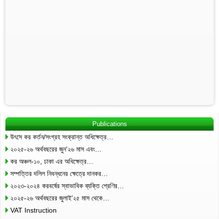
Publications
উৎসে কর কর্তন/সংগ্রহ সংক্রান্ত অধিক্ষেত্র…
২০২৫-২৬ অর্থবছরের জুন’২৬ মাস এবং…
কর অঞ্চল-১০, ঢাকা এর অধিক্ষেত্র…
সম্পত্তির দলিল নিবন্ধনের ক্ষেত্রে দানকর…
২০২৩-২০২৪ করবর্ষের স্বাভাবিক ব্যক্তি শ্রেণির…
২০২৫-২৬ অর্থবছরের জুলাই’২৫ মাস থেকে…
VAT Instruction