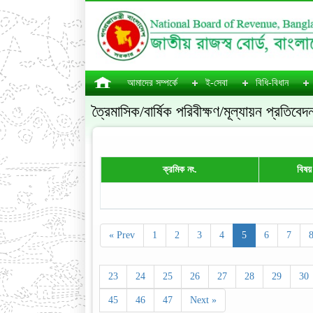
আমাদের সম্পর্কে
ই-সেবা
বিধি-বিধান
ত্রৈমাসিক/বার্ষিক পরিবীক্ষণ/মূল্যায়ন প্রতিবেদ
ক্রমিক নং.
বিষয়
« Prev
1
2
3
4
5
6
7
23
24
25
26
27
28
29
30
45
46
47
Next »