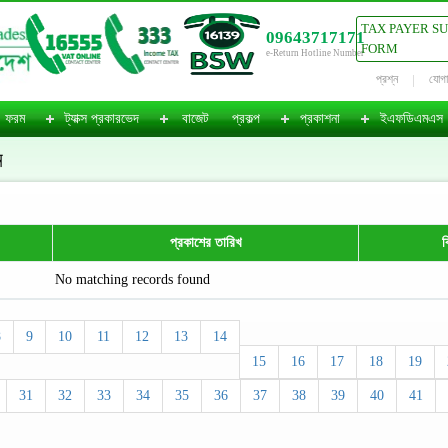
TAX PAYER S
09643717171
FORM
e-Return Hotline Number
প্রশ্ন
যোগ
ফরম
ট্যাক্স প্রকারভেদ
বাজেট
প্রকল্প
প্রকাশনা
ইএফডিএমএস
ন
প্রকাশের তারিখ
ব
No matching records found
8
9
10
11
12
13
14
15
16
17
18
19
31
32
33
34
35
36
37
38
39
40
41