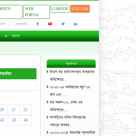
URVEY-
WEB
CAREER
ENGLISH
PORTAL
াযোগ
ওয়েবমেইল
প্রশ্ন
প্রকাশনা
উৎসে কর কর্তন/সংগ্রহ সংক্রান্ত
িস্তারিত
অধিক্ষেত্র…
২০২৫-২৬ অর্থবছরের জুন’২৬
মাস এবং…
কর অঞ্চল-১০, ঢাকা এর
20
21
22
অধিক্ষেত্র…
সম্পত্তির দলিল নিবন্ধনের
42
43
44
ক্ষেত্রে দানকর…
২০২৩-২০২৪ করবর্ষের স্বাভাবিক