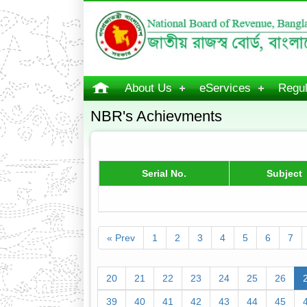
About Us
eServices
Regul
NBR's Achievments
Serial No.
Subject
« Prev
1
2
3
4
5
6
7
20
21
22
23
24
25
26
39
40
41
42
43
44
45