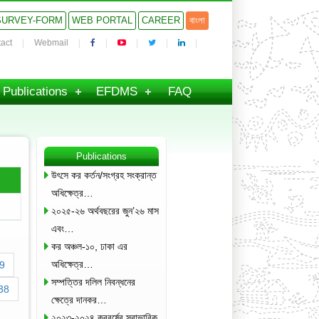
SURVEY-FORM
WEB PORTAL
CAREER
বাংলা
act
Webmail
Publications
EFDMS
FAQ
Publications
উৎসে কর কর্তন/সংগ্রহ সংক্রান্ত
অধিক্ষেত্র…
২০২৫-২৬ অর্থবছরের জুন’২৬ মাস
এবং…
কর অঞ্চল-১০, ঢাকা এর
অধিক্ষেত্র…
9
সম্পত্তির দলিল নিবন্ধনের
38
ক্ষেত্রে দানকর…
২০২৩-২০২৪ করবর্ষের স্বাভাবিক