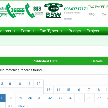
TAX PAYER 
09643717171
e-Return Hotline
FAQ
Cont
Number
ations
Form
Tax Types
Budget
Project
Published Date
Details
No matching records found
8
9
10
11
12
13
14
15
16
17
18
1
27
28
29
30
31
32
33
34
35
36
37
46
47
Next »