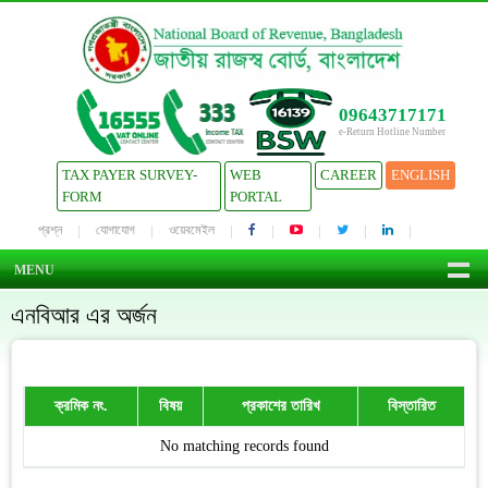
09643717171
e-Return Hotline Number
TAX PAYER SURVEY-
WEB
CAREER
ENGLISH
FORM
PORTAL
প্রশ্ন
যোগাযোগ
ওয়েবমেইল
MENU
এনবিআর এর অর্জন
ক্রমিক নং.
বিষয়
প্রকাশের তারিখ
বিস্তারিত
No matching records found