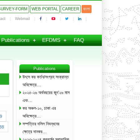
SURVEY-FORM
WEB PORTAL
CAREER
বাংলা
act
Webmail
Publications
EFDMS
FAQ
Publications
উৎসে কর কর্তন/সংগ্রহ সংক্রান্ত
অধিক্ষেত্র…
২০২৫-২৬ অর্থবছরের জুন’২৬ মাস
এবং…
কর অঞ্চল-১০, ঢাকা এর
অধিক্ষেত্র…
9
সম্পত্তির দলিল নিবন্ধনের
38
ক্ষেত্রে দানকর…
২০২৩-২০২৪ করবর্ষের স্বাভাবিক