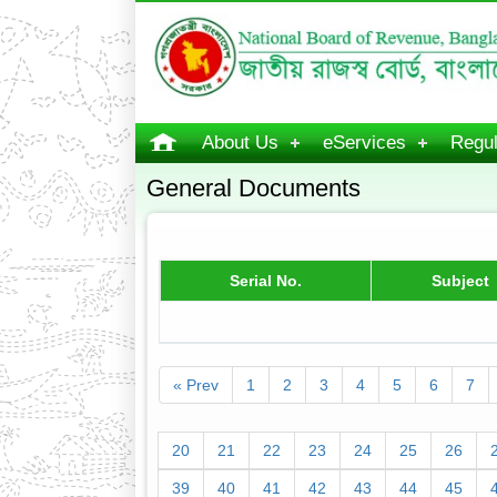
About Us
eServices
Regul
General Documents
Serial No.
Subject
« Prev
1
2
3
4
5
6
7
20
21
22
23
24
25
26
39
40
41
42
43
44
45