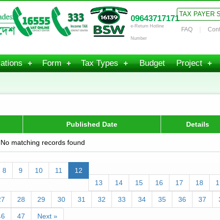
TAX PAYER 
09643717171
e-Return Hotline
FAQ
Cont
Number
ations
Form
Tax Types
Budget
Project
Published Date
Details
No matching records found
8
9
10
11
12
13
14
15
16
17
18
1
27
28
29
30
31
32
33
34
35
36
37
46
47
Next »