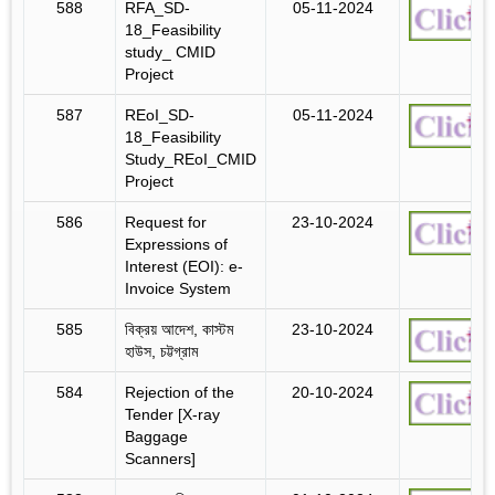
588
RFA_SD-
05-11-2024
18_Feasibility
study_ CMID
Project
587
REoI_SD-
05-11-2024
18_Feasibility
Study_REoI_CMID
Project
586
Request for
23-10-2024
Expressions of
Interest (EOI): e-
Invoice System
585
বিক্রয় আদেশ, কাস্টম
23-10-2024
হাউস, চট্টগ্রাম
584
Rejection of the
20-10-2024
Tender [X-ray
Baggage
Scanners]