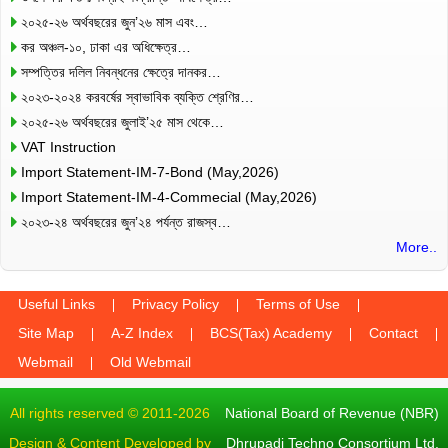
২০২৫-২৬ অর্থবছরের জুন’২৬ মাস এবং…
কর অঞ্চল-১০, ঢাকা এর অধিক্ষেত্র…
সম্পত্তির দলিল নিবন্ধনের ক্ষেত্রে দানকর…
২০২৩-২০২৪ করবর্ষের স্বাভাবিক ব্যক্তি শ্রেণির…
২০২৫-২৬ অর্থবছরের জুলাই’২৫ মাস থেকে…
VAT Instruction
Import Statement-IM-7-Bond (May,2026)
Import Statement-IM-4-Commecial (May,2026)
২০২৩-২৪ অর্থবছরের জুন’২৪ পর্যন্ত রাজস্ব…
More..
Useful Links
Privacy Policy
Terms of Use
Site Map
A-Z Index
BCS(Tax) Academy
Contact
Webmail
Old Webmail
All rights reserved © 2011-2026
National Board of Revenue (NBR)
Design & Content Developed by
Dhrupadi Techno Consortium Ltd.