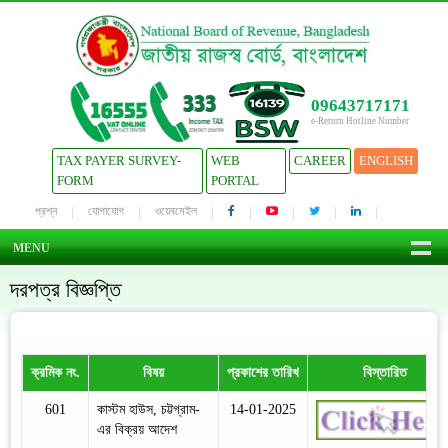
09643717171
e-Return Hotline Number
TAX PAYER SURVEY-
WEB
CAREER
ENGLISH
FORM
PORTAL
প্রশ্ন
যোগাযোগ
ওয়েবমেইল
MENU
দরপত্র বিজ্ঞপ্তি
ক্রমিক নং.
বিষয়
প্রকাশের তারিখ
বিস্তারিত
601
কাস্টম হাউস, চট্টগ্রাম-
14-01-2025
এর বিক্রয় আদেশ