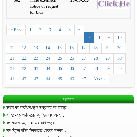
582
Time extension
29-09-2024
notice of request
for bids
« Prev
1
2
3
4
5
6
7
8
9
10
11
12
13
14
15
16
17
18
19
20
21
22
23
24
25
26
27
28
29
30
31
32
33
34
35
36
37
38
39
40
41
42
43
44
45
46
47
Next »
প্রকাশনা
উৎসে কর কর্তন/সংগ্রহ সংক্রান্ত অধিক্ষেত্র…
২০২৫-২৬ অর্থবছরের জুন’২৬ মাস এবং…
কর অঞ্চল-১০, ঢাকা এর অধিক্ষেত্র…
সম্পত্তির দলিল নিবন্ধনের ক্ষেত্রে দানকর…