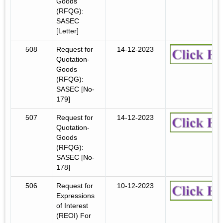
Goods
(RFQG):
SASEC
[Letter]
508
Request for
14-12-2023
Quotation-
Goods
(RFQG):
SASEC [No-
179]
507
Request for
14-12-2023
Quotation-
Goods
(RFQG):
SASEC [No-
178]
506
Request for
10-12-2023
Expressions
of Interest
(REOI) For