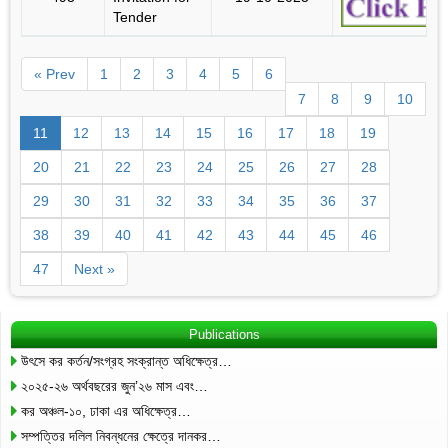
Tender
« Prev
1
2
3
4
5
6
7
8
9
10
11
12
13
14
15
16
17
18
19
20
21
22
23
24
25
26
27
28
29
30
31
32
33
34
35
36
37
38
39
40
41
42
43
44
45
46
47
Next »
Publications
উৎসে কর কর্তন/সংগ্রহ সংক্রান্ত অধিক্ষেত্র…
২০২৫-২৬ অর্থবছরের জুন’২৬ মাস এবং…
কর অঞ্চল-১০, ঢাকা এর অধিক্ষেত্র…
সম্পত্তির দলিল নিবন্ধনের ক্ষেত্রে দানকর…