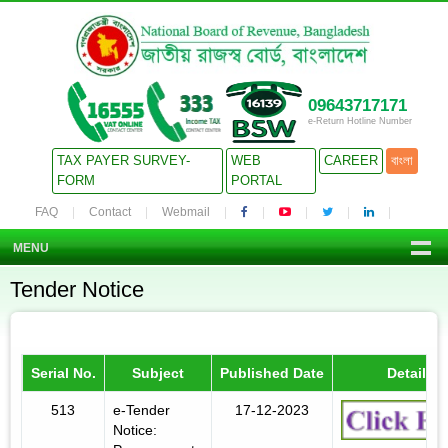
09643717171
e-Return Hotline Number
TAX PAYER SURVEY-
WEB
CAREER
বাংলা
FORM
PORTAL
FAQ
Contact
Webmail
MENU
Tender Notice
Serial No.
Subject
Published Date
Details
513
e-Tender
17-12-2023
Notice: