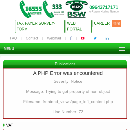
09643717171
e-Return Hotline Number
TAX PAYER SURVEY-
WEB
CAREER
বাংলা
FORM
PORTAL
FAQ
Contact
Webmail
MENU
Publications
A PHP Error was encountered
Severity: Notice
Message: Trying to get property of non-object
Filename: frontend_views/page_left_content.php
Line Number: 72
VAT