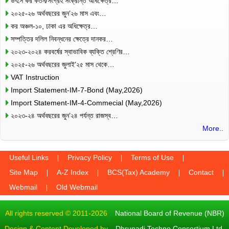
উৎসে কর কর্তন/সংগ্রহ সংক্রান্ত অধিক্ষেত্র…
২০২৫-২৬ অর্থবছরের জুন’২৬ মাস এবং…
কর অঞ্চল-১০, ঢাকা এর অধিক্ষেত্র…
সম্পত্তির দলিল নিবন্ধনের ক্ষেত্রে দানকর…
২০২৩-২০২৪ করবর্ষের স্বাভাবিক ব্যক্তি শ্রেণির…
২০২৫-২৬ অর্থবছরের জুলাই’২৫ মাস থেকে…
VAT Instruction
Import Statement-IM-7-Bond (May,2026)
Import Statement-IM-4-Commecial (May,2026)
২০২৩-২৪ অর্থবছরের জুন’২৪ পর্যন্ত রাজস্ব…
More..
Useful Links
Privacy Policy
Terms of Use
Site Map
A-Z Index
BCS(Tax) Academy
Contact
Webmail
Old Webmail
All rights reserved © 2011-2026
National Board of Revenue (NBR)
Design & Content Developed by
Dhrupadi Techno Consortium Ltd.