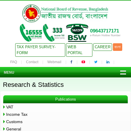
09643717171
e-Return Hotline Number
TAX PAYER SURVEY-
WEB
CAREER
বাংলা
FORM
PORTAL
FAQ
Contact
Webmail
MENU
Research & Statistics
Publications
VAT
Income Tax
Customs
General