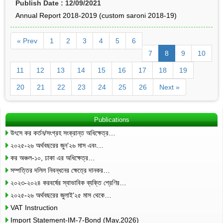
Publish Date : 12/09/2021
Annual Report 2018-2019 (custom saroni 2018-19)
« Prev
1
2
3
4
5
6
7
8
9
10
11
12
13
14
15
16
17
18
19
20
21
22
23
24
25
26
Next »
Publications
উৎসে কর কর্তন/সংগ্রহ সংক্রান্ত অধিক্ষেত্র…
২০২৫-২৬ অর্থবছরের জুন’২৬ মাস এবং…
কর অঞ্চল-১০, ঢাকা এর অধিক্ষেত্র…
সম্পত্তির দলিল নিবন্ধনের ক্ষেত্রে দানকর…
২০২৩-২০২৪ করবর্ষের স্বাভাবিক ব্যক্তি শ্রেণির…
২০২৫-২৬ অর্থবছরের জুলাই’২৫ মাস থেকে…
VAT Instruction
Import Statement-IM-7-Bond (May,2026)