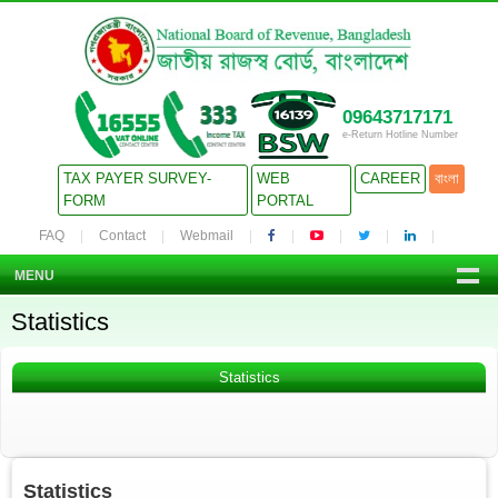
09643717171
e-Return Hotline Number
TAX PAYER SURVEY-
WEB
CAREER
বাংলা
FORM
PORTAL
FAQ
Contact
Webmail
MENU
Statistics
Statistics
Statistics