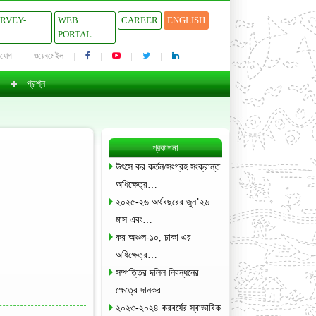
URVEY-
WEB
CAREER
ENGLISH
PORTAL
াযোগ
ওয়েবমেইল
প্রশ্ন
প্রকাশনা
উৎসে কর কর্তন/সংগ্রহ সংক্রান্ত
অধিক্ষেত্র…
২০২৫-২৬ অর্থবছরের জুন’২৬
মাস এবং…
কর অঞ্চল-১০, ঢাকা এর
অধিক্ষেত্র…
সম্পত্তির দলিল নিবন্ধনের
ক্ষেত্রে দানকর…
২০২৩-২০২৪ করবর্ষের স্বাভাবিক