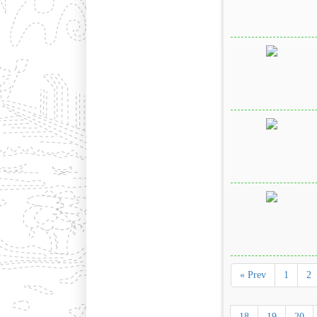
« Prev
1
2
18
19
20