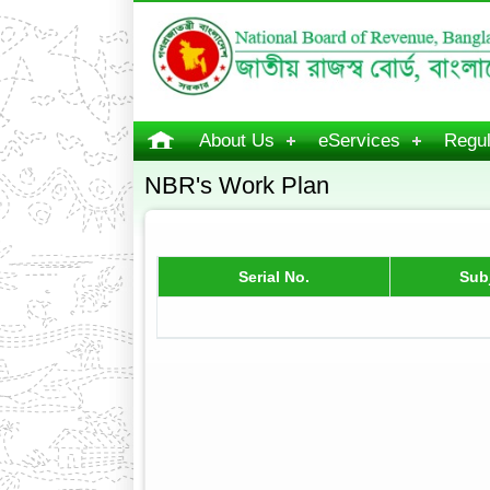
About Us
eServices
Regul
NBR's Work Plan
Serial No.
Sub