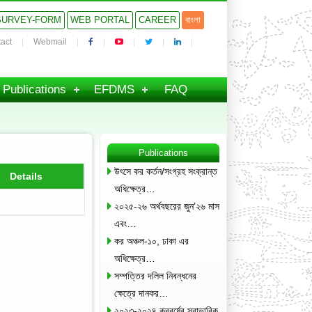
SURVEY-FORM
WEB PORTAL
CAREER
বাংলা
act
Webmail
Publications
EFDMS
FAQ
Publications
উৎসে কর কর্তন/সংগ্রহ সংক্রান্ত
Details
অধিক্ষেত্র…
২০২৫-২৬ অর্থবছরের জুন’২৬ মাস
এবং…
কর অঞ্চল-১০, ঢাকা এর
অধিক্ষেত্র…
সম্পত্তির দলিল নিবন্ধনের
ক্ষেত্রে দানকর…
২০২৩-২০২৪ করবর্ষের স্বাভাবিক