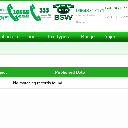
TAX PAYER 
09643717171
e-Return Hotline
FAQ
Cont
Number
ations
Form
Tax Types
Budget
Project
ject
Published Date
No matching records found