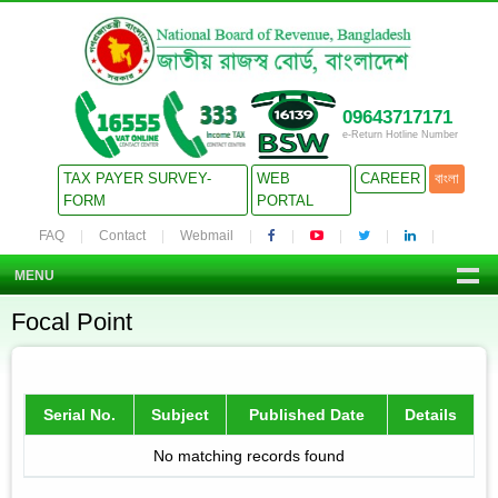
09643717171
e-Return Hotline Number
TAX PAYER SURVEY-
WEB
CAREER
বাংলা
FORM
PORTAL
FAQ
Contact
Webmail
MENU
Focal Point
Serial No.
Subject
Published Date
Details
No matching records found