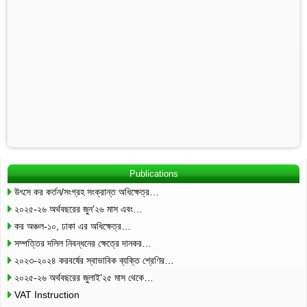
Publications
উৎসে কর কর্তন/সংগ্রহ সংক্রান্ত অধিক্ষেত্র…
২০২৫-২৬ অর্থবছরের জুন’২৬ মাস এবং…
কর অঞ্চল-১০, ঢাকা এর অধিক্ষেত্র…
সম্পত্তির দলিল নিবন্ধনের ক্ষেত্রে দানকর…
২০২৩-২০২৪ করবর্ষের স্বাভাবিক ব্যক্তি শ্রেণির…
২০২৫-২৬ অর্থবছরের জুলাই’২৫ মাস থেকে…
VAT Instruction