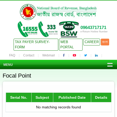
09643717171
e-Return Hotline Number
TAX PAYER SURVEY-
WEB
CAREER
বাংলা
FORM
PORTAL
FAQ
Contact
Webmail
MENU
Focal Point
Serial No.
Subject
Published Date
Details
No matching records found