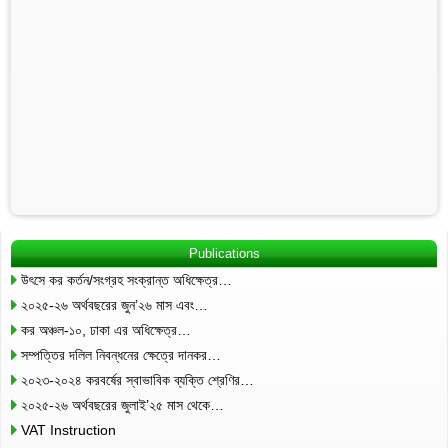
Publications
উৎসে কর কর্তন/সংগ্রহ সংক্রান্ত অধিক্ষেত্র…
২০২৫-২৬ অর্থবছরের জুন’২৬ মাস এবং…
কর অঞ্চল-১০, ঢাকা এর অধিক্ষেত্র…
সম্পত্তির দলিল নিবন্ধনের ক্ষেত্রে দানকর…
২০২৩-২০২৪ করবর্ষের স্বাভাবিক ব্যক্তি শ্রেণির…
২০২৫-২৬ অর্থবছরের জুলাই’২৫ মাস থেকে…
VAT Instruction