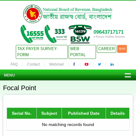
09643717171
e-Return Hotline Number
TAX PAYER SURVEY-
WEB
CAREER
বাংলা
FORM
PORTAL
FAQ
Contact
Webmail
MENU
Focal Point
Serial No.
Subject
Published Date
Details
No matching records found