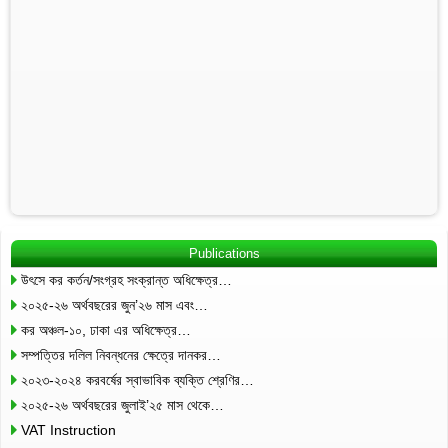
Publications
উৎসে কর কর্তন/সংগ্রহ সংক্রান্ত অধিক্ষেত্র…
২০২৫-২৬ অর্থবছরের জুন’২৬ মাস এবং…
কর অঞ্চল-১০, ঢাকা এর অধিক্ষেত্র…
সম্পত্তির দলিল নিবন্ধনের ক্ষেত্রে দানকর…
২০২৩-২০২৪ করবর্ষের স্বাভাবিক ব্যক্তি শ্রেণির…
২০২৫-২৬ অর্থবছরের জুলাই’২৫ মাস থেকে…
VAT Instruction