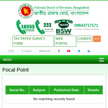
09643717171
e-Return Hotline Number
TAX PAYER SURVEY-
WEB
CAREER
বাংলা
FORM
PORTAL
FAQ
Contact
Webmail
MENU
Focal Point
Serial No.
Subject
Published Date
Details
No matching records found