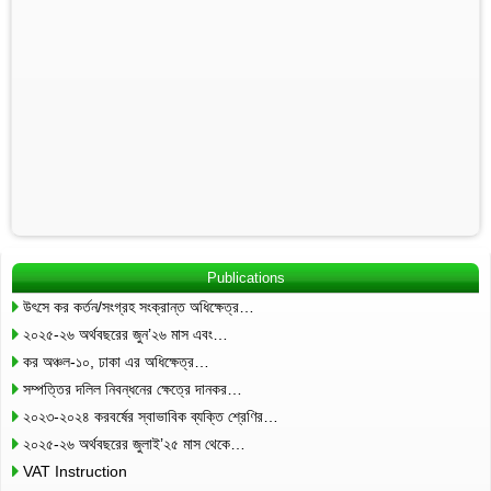
Publications
উৎসে কর কর্তন/সংগ্রহ সংক্রান্ত অধিক্ষেত্র…
২০২৫-২৬ অর্থবছরের জুন’২৬ মাস এবং…
কর অঞ্চল-১০, ঢাকা এর অধিক্ষেত্র…
সম্পত্তির দলিল নিবন্ধনের ক্ষেত্রে দানকর…
২০২৩-২০২৪ করবর্ষের স্বাভাবিক ব্যক্তি শ্রেণির…
২০২৫-২৬ অর্থবছরের জুলাই’২৫ মাস থেকে…
VAT Instruction