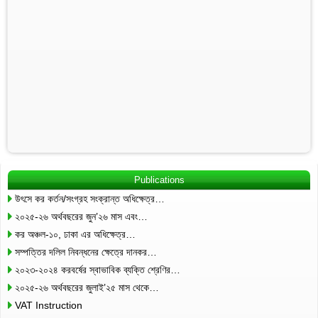
Publications
উৎসে কর কর্তন/সংগ্রহ সংক্রান্ত অধিক্ষেত্র…
২০২৫-২৬ অর্থবছরের জুন’২৬ মাস এবং…
কর অঞ্চল-১০, ঢাকা এর অধিক্ষেত্র…
সম্পত্তির দলিল নিবন্ধনের ক্ষেত্রে দানকর…
২০২৩-২০২৪ করবর্ষের স্বাভাবিক ব্যক্তি শ্রেণির…
২০২৫-২৬ অর্থবছরের জুলাই’২৫ মাস থেকে…
VAT Instruction