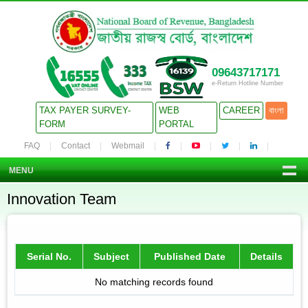
09643717171
e-Return Hotline Number
TAX PAYER SURVEY-
WEB
CAREER
বাংলা
FORM
PORTAL
FAQ
Contact
Webmail
MENU
Innovation Team
Serial No.
Subject
Published Date
Details
No matching records found