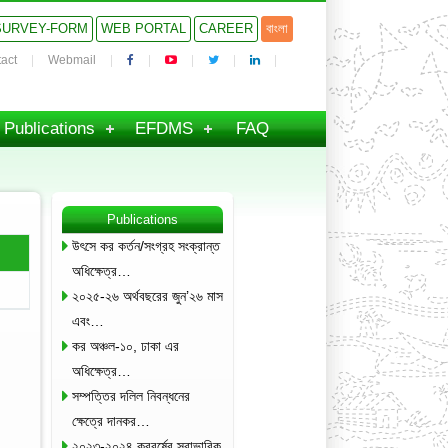
SURVEY-FORM
WEB PORTAL
CAREER
বাংলা
act
Webmail
Publications
EFDMS
FAQ
Publications
উৎসে কর কর্তন/সংগ্রহ সংক্রান্ত
অধিক্ষেত্র…
২০২৫-২৬ অর্থবছরের জুন’২৬ মাস
এবং…
কর অঞ্চল-১০, ঢাকা এর
অধিক্ষেত্র…
সম্পত্তির দলিল নিবন্ধনের
ক্ষেত্রে দানকর…
২০২৩-২০২৪ করবর্ষের স্বাভাবিক