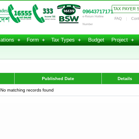
TAX PAYER 
09643717171
e-Return Hotline
FAQ
Cont
Number
ations
Form
Tax Types
Budget
Project
Published Date
Details
No matching records found