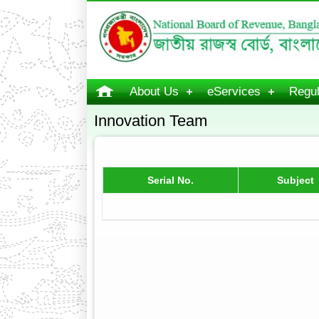
About Us
eServices
Regul
Innovation Team
Serial No.
Subject