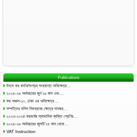
Publications
উৎসে কর কর্তন/সংগ্রহ সংক্রান্ত অধিক্ষেত্র…
২০২৫-২৬ অর্থবছরের জুন’২৬ মাস এবং…
কর অঞ্চল-১০, ঢাকা এর অধিক্ষেত্র…
সম্পত্তির দলিল নিবন্ধনের ক্ষেত্রে দানকর…
২০২৩-২০২৪ করবর্ষের স্বাভাবিক ব্যক্তি শ্রেণির…
২০২৫-২৬ অর্থবছরের জুলাই’২৫ মাস থেকে…
VAT Instruction