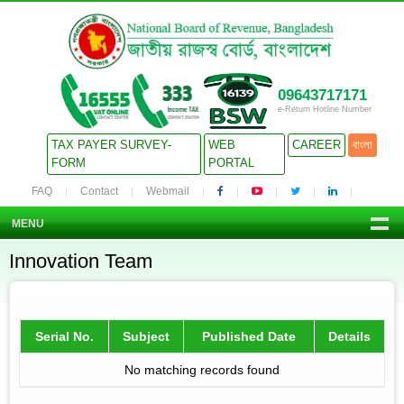
09643717171
e-Return Hotline Number
TAX PAYER SURVEY-
WEB
CAREER
বাংলা
FORM
PORTAL
FAQ
Contact
Webmail
MENU
Innovation Team
Serial No.
Subject
Published Date
Details
No matching records found