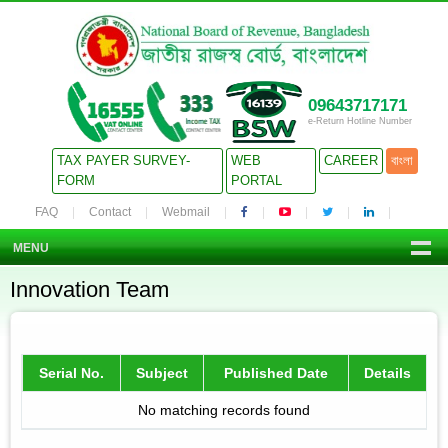
09643717171
e-Return Hotline Number
TAX PAYER SURVEY-
WEB
CAREER
বাংলা
FORM
PORTAL
FAQ
Contact
Webmail
MENU
Innovation Team
Serial No.
Subject
Published Date
Details
No matching records found