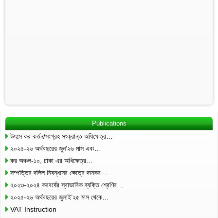
Publications
উৎসে কর কর্তন/সংগ্রহ সংক্রান্ত অধিক্ষেত্র…
২০২৫-২৬ অর্থবছরের জুন’২৬ মাস এবং…
কর অঞ্চল-১০, ঢাকা এর অধিক্ষেত্র…
সম্পত্তির দলিল নিবন্ধনের ক্ষেত্রে দানকর…
২০২৩-২০২৪ করবর্ষের স্বাভাবিক ব্যক্তি শ্রেণির…
২০২৫-২৬ অর্থবছরের জুলাই’২৫ মাস থেকে…
VAT Instruction