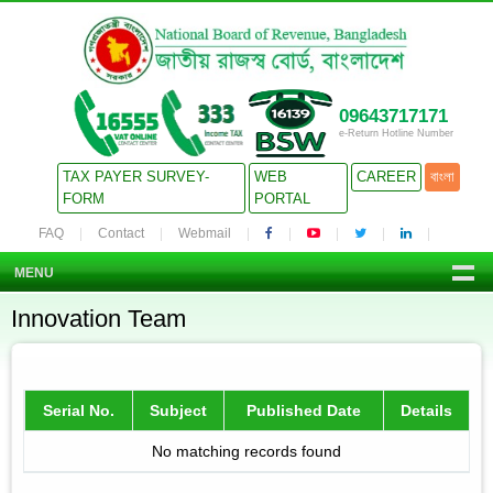
09643717171
e-Return Hotline Number
TAX PAYER SURVEY-
WEB
CAREER
বাংলা
FORM
PORTAL
FAQ
Contact
Webmail
MENU
Innovation Team
Serial No.
Subject
Published Date
Details
No matching records found