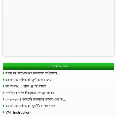
Publications
উৎসে কর কর্তন/সংগ্রহ সংক্রান্ত অধিক্ষেত্র…
২০২৫-২৬ অর্থবছরের জুন’২৬ মাস এবং…
কর অঞ্চল-১০, ঢাকা এর অধিক্ষেত্র…
সম্পত্তির দলিল নিবন্ধনের ক্ষেত্রে দানকর…
২০২৩-২০২৪ করবর্ষের স্বাভাবিক ব্যক্তি শ্রেণির…
২০২৫-২৬ অর্থবছরের জুলাই’২৫ মাস থেকে…
VAT Instruction