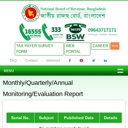
09643717171
e-Return Hotline Number
TAX PAYER SURVEY-
WEB
CAREER
বাংলা
FORM
PORTAL
FAQ
Contact
Webmail
MENU
Monthly/Quarterly/Annual
Monitoring/Evaluation Report
Serial No.
Subject
Published Date
Details