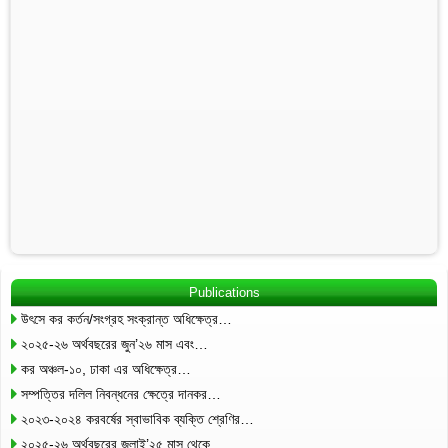
Publications
উৎসে কর কর্তন/সংগ্রহ সংক্রান্ত অধিক্ষেত্র…
২০২৫-২৬ অর্থবছরের জুন’২৬ মাস এবং…
কর অঞ্চল-১০, ঢাকা এর অধিক্ষেত্র…
সম্পত্তির দলিল নিবন্ধনের ক্ষেত্রে দানকর…
২০২৩-২০২৪ করবর্ষের স্বাভাবিক ব্যক্তি শ্রেণির…
২০২৫-২৬ অর্থবছরের জুলাই’২৫ মাস থেকে…