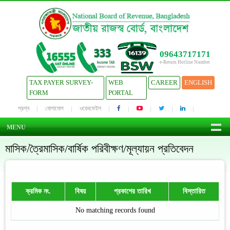
09643717171
e-Return Hotline Number
TAX PAYER SURVEY-
WEB
CAREER
ENGLISH
FORM
PORTAL
প্রশ্ন
যোগাযোগ
ওয়েবমেইল
MENU
মাসিক/ত্রৈমাসিক/বার্ষিক পরিবীক্ষণ/মূল্যায়ন প্রতিবেদন
ক্রমিক নং.
বিষয়
প্রকাশের তারিখ
বিস্তারিত
No matching records found