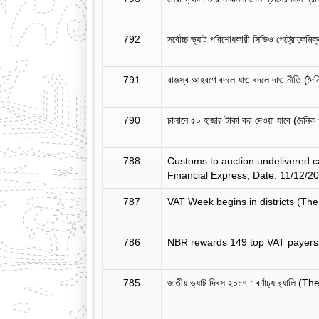
792
সর্বোচ্চ ভ্যাট পরিশোধকারী সিভিও পেট্রোকেমিক
791
রাজস্ব আহরণে বদলে যাও বদলে দাও নীতি (দৈ
790
চালানে ৫০ হাজার টাকা কর দেওয়া যাবে (দৈনি
788
Customs to auction undelivered c
Financial Express, Date: 11/12/20
787
VAT Week begins in districts (The
786
NBR rewards 149 top VAT payers 
785
জাতীয় ভ্যাট দিবস ২০১৭ : বর্ণাঢ্য র‌্যা