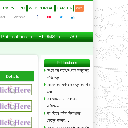
SURVEY-FORM
WEB PORTAL
CAREER
বাংলা
act
Webmail
Publications
EFDMS
FAQ
Publications
উৎসে কর কর্তন/সংগ্রহ সংক্রান্ত
Details
অধিক্ষেত্র…
২০২৫-২৬ অর্থবছরের জুন’২৬ মাস
এবং…
কর অঞ্চল-১০, ঢাকা এর
অধিক্ষেত্র…
সম্পত্তির দলিল নিবন্ধনের
ক্ষেত্রে দানকর…
২০২৩-২০২৪ করবর্ষের স্বাভাবিক