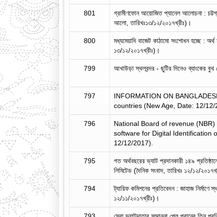
801
গ্রামীণফোন আয়োজিত প্যানেল আলোচনা : চট্টগ্র
আলো, তারিখঃ১৩/১২/২০১৭খ্রীঃ)।
800
মধ্যমেয়াদি বাজেট কাঠামো সংশোধন হচ্ছে : অর্থ 
১৩/১২/২০১৭খ্রীঃ)।
799
আখাউড়া স্থলবন্দর - ছুটির দিনেও ব্যাংকের বু
797
INFORMATION ON BANGLADESHIS 
countries (New Age, Date: 12/12/
796
National Board of revenue (NBR
software for Digital Identification
12/12/2017).
795
গত অর্থবছরের ভ্যাট প্রদানকারী ১৪৯ প্রতিষ্ঠানের
লিমিটেড (দৈনিক সংবাদ, তারিখঃ ১২/১২/২০১৭খ
794
ট্যারিফ কমিশনের প্রতিবেদন : জাহাজ নির্মাণে স
১২/১১/২০১৭খ্রীঃ)।
793
সেরা ভ্যাটদাতার সম্মাননা পেল প্রানের তিন প্র