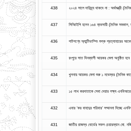
438
২০২৪ সালে দারিদ্র্য থাকবে না : অর্থমন্ত্রী (দ
437
সিআিইপি হলেন ১৬৪ ব্যবসায়ী (দৈনিক সমকাল, 
436
পাটপণ্যে অ্যান্টিডাম্পিং শুল্ক প্রত্যাহারের
435
রংপুরে সাত দিনব্যাপী আয়কর মেলা অনুষ্ঠিত হব
434
খুলনায় আয়কর মেলা শুরু ১ নভেম্বর (দৈনিক কা
433
১৫ লাখ করদাতাকে সেবা দেয়ার লক্ষ্য এনবিআরে
432
এবার ‘কর বাহাদুর পরিবার’ সম্মাননা দিচ্ছে এ
431
জাতীয় রাজস্ব বোর্ডের সফল চেয়ারম্যান মো. ন