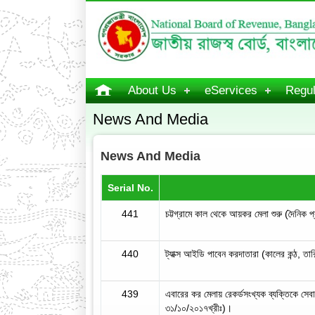
About Us
eServices
Regul
News And Media
News And Media
Serial No.
441
চট্টগ্রামে কাল থেকে আয়কর মেলা শুরু (দৈনিক
440
ট্যাক্স আইডি পাবেন করদাতারা (কালের কন্ঠ, ত
439
এবারের কর মেলায় রেকর্ডসংখ্যক ব্যক্তিকে সেবা
৩১/১০/২০১৭খ্রীঃ)।