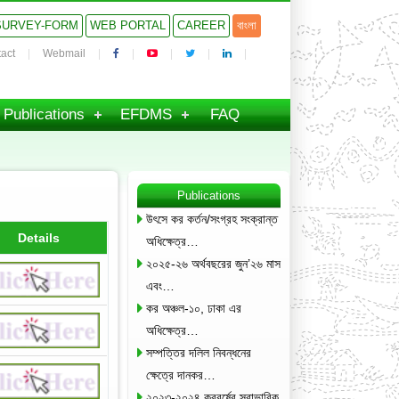
SURVEY-FORM
WEB PORTAL
CAREER
বাংলা
act
Webmail
Publications
EFDMS
FAQ
Publications
উৎসে কর কর্তন/সংগ্রহ সংক্রান্ত
Details
অধিক্ষেত্র…
২০২৫-২৬ অর্থবছরের জুন’২৬ মাস
এবং…
কর অঞ্চল-১০, ঢাকা এর
অধিক্ষেত্র…
সম্পত্তির দলিল নিবন্ধনের
ক্ষেত্রে দানকর…
২০২৩-২০২৪ করবর্ষের স্বাভাবিক