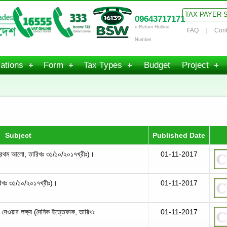
TAX PAYER 
09643717171
e-Return Hotline
FAQ
Cont
Number
ations
Form
Tax Types
Budget
Project
Subject
Published Date
 প্রথম আলো, তারিখঃ ৩১/১০/২০১৭খ্রীঃ)।
01-11-2017
ারিখঃ ৩১/১০/২০১৭খ্রীঃ)।
01-11-2017
 দেওয়ার লক্ষ্য (দৈনিক ইত্তেফাক, তারিখঃ
01-11-2017