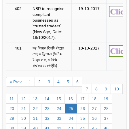
402
NBR to recognise
19-10-2017
compliant
businesses as
'trusted traders'
(New Age, Date:
19/10/2017).
401
কর বিষয়ক তিনটি বইয়ের
18-10-2017
মোড়ক উন্মোচন (দৈনিক
ইত্তেফাক, তারিখঃ
১৮/১০/২০১৭খ্রীঃ)।
« Prev
1
2
3
4
5
6
7
8
9
10
11
12
13
14
15
16
17
18
19
20
21
22
23
24
25
26
27
28
29
30
31
32
33
34
35
36
37
38
39
40
41
42
43
44
45
46