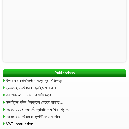
Publications
উৎসে কর কর্তন/সংগ্রহ সংক্রান্ত অধিক্ষেত্র…
২০২৫-২৬ অর্থবছরের জুন’২৬ মাস এবং…
কর অঞ্চল-১০, ঢাকা এর অধিক্ষেত্র…
সম্পত্তির দলিল নিবন্ধনের ক্ষেত্রে দানকর…
২০২৩-২০২৪ করবর্ষের স্বাভাবিক ব্যক্তি শ্রেণির…
২০২৫-২৬ অর্থবছরের জুলাই’২৫ মাস থেকে…
VAT Instruction