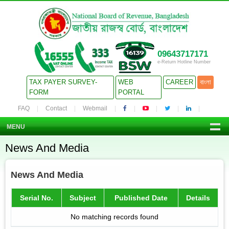
09643717171
e-Return Hotline Number
TAX PAYER SURVEY-
WEB
CAREER
বাংলা
FORM
PORTAL
FAQ
Contact
Webmail
MENU
News And Media
News And Media
Serial No.
Subject
Published Date
Details
No matching records found