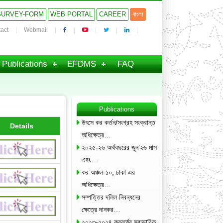
SURVEY-FORM
WEB PORTAL
CAREER
বাংলা
act
Webmail
Publications
EFDMS
FAQ
Publications
উৎসে কর কর্তন/সংগ্রহ সংক্রান্ত
Details
অধিক্ষেত্র…
২০২৫-২৬ অর্থবছরের জুন’২৬ মাস
এবং…
কর অঞ্চল-১০, ঢাকা এর
অধিক্ষেত্র…
সম্পত্তির দলিল নিবন্ধনের
ক্ষেত্রে দানকর…
২০২৩-২০২৪ করবর্ষের স্বাভাবিক