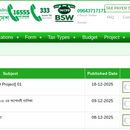
TAX PAYER 
09643717171
e-Return Hotline
FAQ
Cont
Number
ations
Form
Tax Types
Budget
Project
Subject
Published Date
 Project] 01
18-12-2025
২০২৫ এর সংশোধনী তালিকা
09-12-2025
তি
08-12-2025