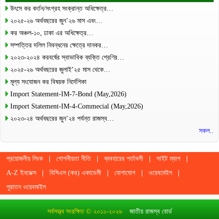
উৎসে কর কর্তন/সংগ্রহ সংক্রান্ত অধিক্ষেত্র…
২০২৫-২৬ অর্থবছরের জুন’২৬ মাস এবং…
কর অঞ্চল-১০, ঢাকা এর অধিক্ষেত্র…
সম্পত্তির দলিল নিবন্ধনের ক্ষেত্রে দানকর…
২০২৩-২০২৪ করবর্ষের স্বাভাবিক ব্যক্তি শ্রেণির…
২০২৫-২৬ অর্থবছরের জুলাই’২৫ মাস থেকে…
মূল্য সংযোজন কর বিষয়ক নির্দেশিকা
Import Statement-IM-7-Bond (May,2026)
Import Statement-IM-4-Commecial (May,2026)
২০২৩-২৪ অর্থবছরের জুন’২৪ পর্যন্ত রাজস্ব…
সকল..
প্রয়োজনীয় লিংক
গোপনীয়তা নীতি
ব্যবহারের শর্তাবলী
সাইট ম্যাপ
A-Z ইনডেক্স
বিসিএস (কর) একাডেমী
যোগাযোগ
ওয়েবমেইল
পুরাতন ওয়েবমাইল
সর্বসত্ত্ব সংরক্ষিত © ২০১১-২০২৬
জাতীয় রাজস্ব বোর্ড