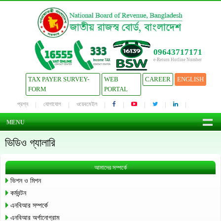
09643717171
e-Return Hotline Number
TAX PAYER SURVEY-
WEB
CAREER
ENGLISH
FORM
PORTAL
প্রশ্ন
যোগাযোগ
ওয়েবমেইল
MENU
ভিডিও গ্যালারি
আমাদের সম্পর্কে
ভিশন ও মিশন
কর্মবন্টন
এনবিআর সম্পর্কে
এনবিআর অর্গানোগ্রাম