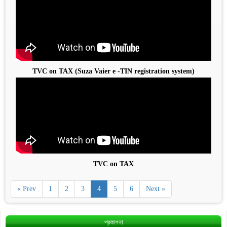
TVC on TAX (Suza Vaier e -TIN registration system)
TVC on TAX
« Prev
1
2
3
4
5
6
Next »
প্রকাশনা