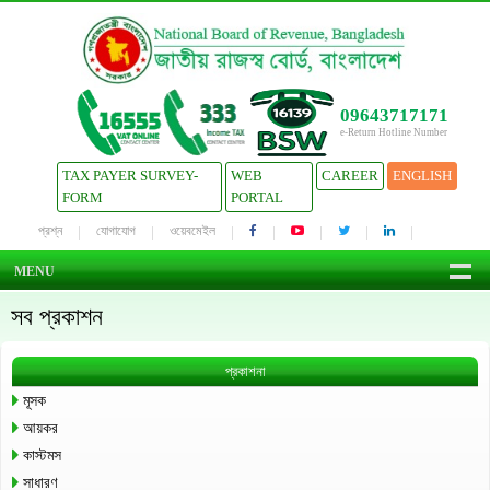
09643717171
e-Return Hotline Number
TAX PAYER SURVEY-
WEB
CAREER
ENGLISH
FORM
PORTAL
প্রশ্ন
যোগাযোগ
ওয়েবমেইল
MENU
সব প্রকাশন
প্রকাশনা
মূসক
আয়কর
কাস্টমস
সাধারণ