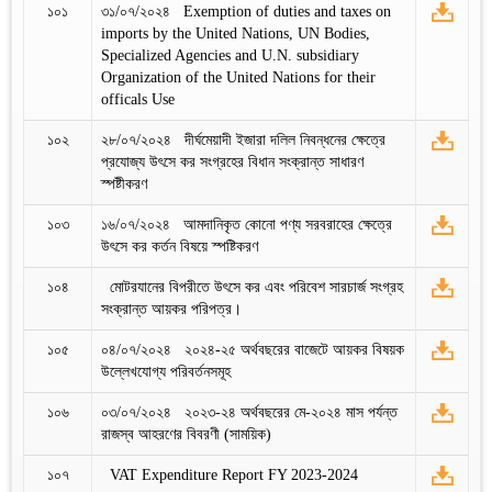
১০১
৩১/০৭/২০২৪ Exemption of duties and taxes on
imports by the United Nations, UN Bodies,
Specialized Agencies and U.N. subsidiary
Organization of the United Nations for their
officals Use
১০২
২৮/০৭/২০২৪ দীর্ঘমেয়াদী ইজারা দলিল নিবন্ধনের ক্ষেত্রে
প্রযোজ্য উৎসে কর সংগ্রহের বিধান সংক্রান্ত সাধারণ
স্পষ্টীকরণ
১০৩
১৬/০৭/২০২৪ আমদানিকৃত কোনো পণ্য সরবরাহের ক্ষেত্রে
উৎসে কর কর্তন বিষয়ে স্পষ্টিকরণ
১০৪
মোটরযানের বিপরীতে উৎসে কর এবং পরিবেশ সারচার্জ সংগ্রহ
সংক্রান্ত আয়কর পরিপত্র।
১০৫
০৪/০৭/২০২৪ ২০২৪-২৫ অর্থবছরের বাজেটে আয়কর বিষয়ক
উল্লেখযোগ্য পরিবর্তনসমূহ
১০৬
০৩/০৭/২০২৪ ২০২৩-২৪ অর্থবছরের মে-২০২৪ মাস পর্যন্ত
রাজস্ব আহরণের বিবরণী (সাময়িক)
১০৭
VAT Expenditure Report FY 2023-2024