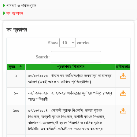
গবেষণা ও পরিসংখ্যান
সব প্রকাশন
সব প্রকাশন
Show
entries
Search:
ক্রম.
প্রকাশনার শিরোনাম
ডাউনলোড
১
০৬/০৮/২০২৬ উৎসে কর কর্তন/সংগ্রহ সংক্রান্ত অধিক্ষেত্র
আদেশ (একই স্মারক ও তারিখে প্রতিস্থাপিত)
১০
০২/০৬/২০২৬ ২০২৩-২৪ অর্থবছরের জুন’২৪ পর্যন্ত রাজস্ব
আহরণ বিবরণী
১০০
০৭/০৮/২০২৪ সোনালী ব্যাংক পিএলসি, জনতা ব্যাংক
পিএলসি, অগ্রণী ব্যাংক পিএলসি, রূপালী ব্যাংক পিএলসি,
বাংলাদেশ ডেভেলপমেন্ট ব্যাংক পিএলসি ও বেসিক ব্যাংক
লিমিটেড এর কর্মকর্তা-কর্মচারীদের বেতন খাতে করযোগ্য…