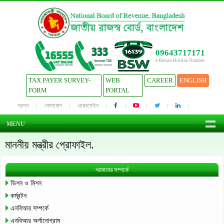
09643717171
e-Return Hotline Number
TAX PAYER SURVEY-
WEB
CAREER
ENGLISH
FORM
PORTAL
প্রশ্ন
যোগাযোগ
ওয়েবমেইল
MENU
মাননীয় মন্ত্রীর প্রোফাইল.
আমাদের সম্পর্কে
ভিশন ও মিশন
কর্মবন্টন
এনবিআর সম্পর্কে
এনবিআর অর্গানোগ্রাম