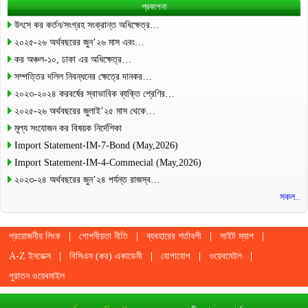
প্রকাশনা
উৎসে কর কর্তন/সংগ্রহ সংক্রান্ত অধিক্ষেত্র…
২০২৫-২৬ অর্থবছরের জুন’২৬ মাস এবং…
কর অঞ্চল-১০, ঢাকা এর অধিক্ষেত্র…
সম্পত্তির দলিল নিবন্ধনের ক্ষেত্রে দানকর…
২০২৩-২০২৪ করবর্ষের স্বাভাবিক ব্যক্তি শ্রেণির…
২০২৫-২৬ অর্থবছরের জুলাই’২৫ মাস থেকে…
মূল্য সংযোজন কর বিষয়ক নির্দেশিকা
Import Statement-IM-7-Bond (May,2026)
Import Statement-IM-4-Commecial (May,2026)
২০২৩-২৪ অর্থবছরের জুন’২৪ পর্যন্ত রাজস্ব…
সকল..
প্রয়োজনীয় লিংক
গোপনীয়তা নীতি
ব্যবহারের শর্তাবলী
সাইট ম্যাপ
A-Z ইনডেক্স
বিসিএস (কর) একাডেমী
যোগাযোগ
ওয়েবমেইল
পুরাতন ওয়েবমাইল