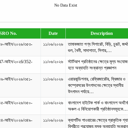
No Data Exist
SRO No.
Date
Description
৪৮-আইন/২০২৬/৩৫৩-
১১/০৬/২০২৬
তামাকজাত পণ্য সিগারেট, বিড়ি, চুরূট, জর্দ্দা
গুল, খৈনী, সাদাপাতা, সিগার,…
47-আইন/২০২6/352-
১১/০৬/২০২৬
স্টার্টআপ প্রতিষ্ঠানের ক্ষেত্রে মূল্য সংয
হতে অব্যাহতি সংক্রান্ত প্রজ্ঞাপন
৪৬-আইন/২০২৬/৩৫১-
১১/০৬/২০২৬
এয়ারকন্ডিশনার, রেফ্রিজারেটর, ফ্রিজার ও
কম্প্রেসরের উৎপাদনের ক্ষেত্রে স্থানীয়
উৎপাদন পর্যায়ে…
৪৫-আইন/২০২৬/৩৫০-
১১/০৬/২০২৬
বাংলাদেশ হাইটেক পার্ক ও বাংলাদেশ অর্থন
অঞ্চল এ বিনিয়োগকারী প্রতিষ্ঠানসমূহকে…
৪৪-আইন/২০২৬/৩৪৯-
১১/০৬/২০২৬
ক্যাপটিভ পাওয়ারের ক্ষেত্রে প্রাকৃতিক গ্য
বিপরীতে প্রযোজ্য মূসক অব্যাহতি সংক্র