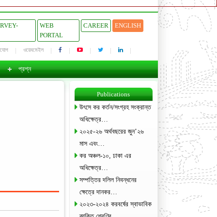
URVEY-
WEB
CAREER
ENGLISH
PORTAL
াযোগ
ওয়েবমেইল
প্রশ্ন
Publications
উৎসে কর কর্তন/সংগ্রহ সংক্রান্ত
অধিক্ষেত্র…
২০২৫-২৬ অর্থবছরের জুন’২৬
মাস এবং…
কর অঞ্চল-১০, ঢাকা এর
অধিক্ষেত্র…
সম্পত্তির দলিল নিবন্ধনের
ক্ষেত্রে দানকর…
২০২৩-২০২৪ করবর্ষের স্বাভাবিক
ব্যক্তি শ্রেণির…