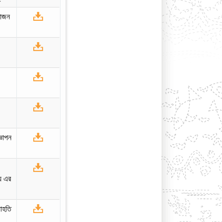
যোজন
্ঞাপন
লয় এর
যাহতি