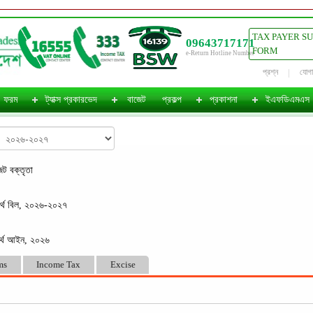
TAX PAYER S
09643717171
FORM
e-Return Hotline Number
প্রশ্ন
যোগ
ফরম
ট্যাক্স প্রকারভেদ
বাজেট
প্রকল্প
প্রকাশনা
ইএফডিএমএস
েট বক্তৃতা
র্থ বিল, ২০২৬-২০২৭
র্থ আইন, ২০২৬
ms
Income Tax
Excise