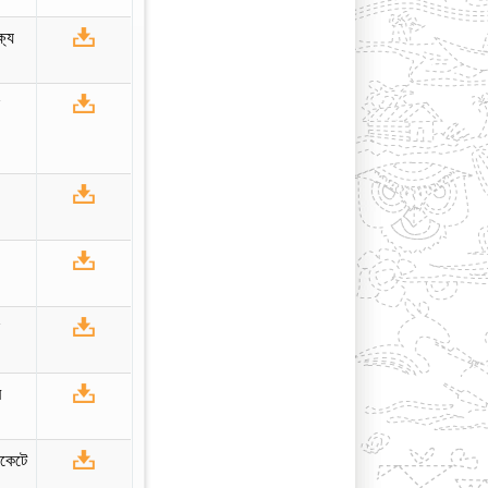
্যে
ন
ন
র
াকেটে