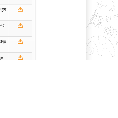
্পূরক
৯ এর
রান্ত
ন্ত