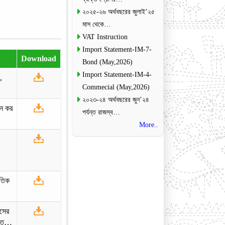
২০২৫-২৬ অর্থবছরের জুলাই’২৫
মাস থেকে…
VAT Instruction
Import Statement-IM-7-
Download
Bond (May,2026)
Import Statement-IM-4-
,
Commecial (May,2026)
২০২৩-২৪ অর্থবছরের জুন’২৪
োজন কর
পর্যন্ত রাজস্ব…
More..
ৈতিক
াসের
ান্ত…