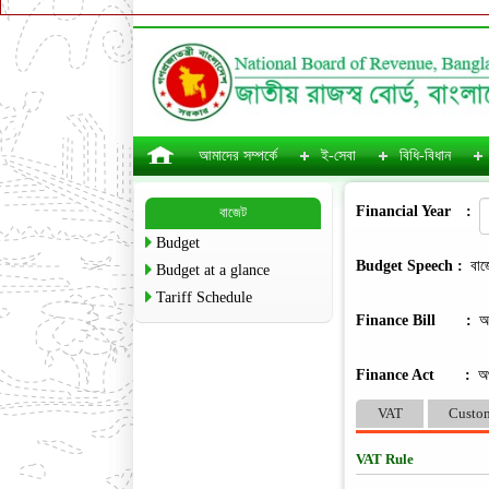
আমাদের সম্পর্কে
ই-সেবা
বিধি-বিধান
Financial Year
:
বাজেট
Budget
Budget Speech :
বাজ
Budget at a glance
Tariff Schedule
Finance Bill
:
অ
Finance Act
:
অ
VAT
Custo
VAT Rule