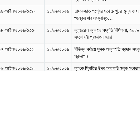
২৯-আইন/২০২৬/৩৩৪-
১১/০৬/২০২৬
তামাকজাত পণ্যের সর্বোচ্চ খুচরা মূল্য ও সম
শুল্কের হার সংক্রান্ত…
২৮-আইন/২০২৬/৩৩৩-
১১/০৬/২০২৬
ব্যান্ডরোল ব্যবহার পদ্ধতি বিধিমালা, ২০১
সংশোধনী প্রজ্ঞাপন জারি
২৭-আইন/২০২৬/৩৩২-
১১/০৬/২০২৬
বিভিন্ন পর্যায়ে মূসক অব্যাহতি প্রদান সংক্
প্রজ্ঞাপন
২৬-আইন/২০২৬/৩৩১-
১১/০৬/২০২৬
ব্যাংক স্থিতির উপর আবগারি শুল্ক সংক্রা
অব্যাহতি প্রদান।
২৫-আইন/২০২৬/৩৩০-
১১/০৬/২০২৬
মূল্য সংযোজন ও সম্পূরক শুল্ক বিধিমালা,
২০১৬ এর সংশোধন