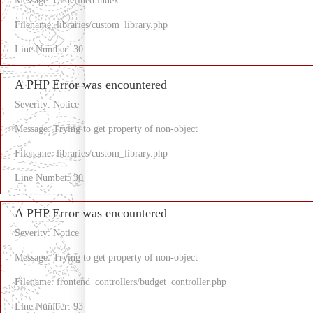
Message: Undefined index:
Filename: libraries/custom_library.php
Line Number: 30
A PHP Error was encountered
Severity: Notice
Message: Trying to get property of non-object
Filename: libraries/custom_library.php
Line Number: 30
A PHP Error was encountered
Severity: Notice
Message: Trying to get property of non-object
Filename: frontend_controllers/budget_controller.php
Line Number: 93