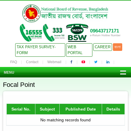
09643717171
e-Return Hotline Number
TAX PAYER SURVEY-
WEB
CAREER
বাংলা
FORM
PORTAL
FAQ
Contact
Webmail
MENU
Focal Point
Serial No.
Subject
Published Date
Details
No matching records found