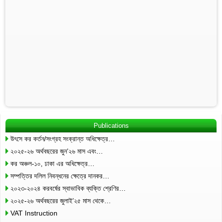
Publications
উৎসে কর কর্তন/সংগ্রহ সংক্রান্ত অধিক্ষেত্র…
২০২৫-২৬ অর্থবছরের জুন’২৬ মাস এবং…
কর অঞ্চল-১০, ঢাকা এর অধিক্ষেত্র…
সম্পত্তির দলিল নিবন্ধনের ক্ষেত্রে দানকর…
২০২৩-২০২৪ করবর্ষের স্বাভাবিক ব্যক্তি শ্রেণির…
২০২৫-২৬ অর্থবছরের জুলাই’২৫ মাস থেকে…
VAT Instruction