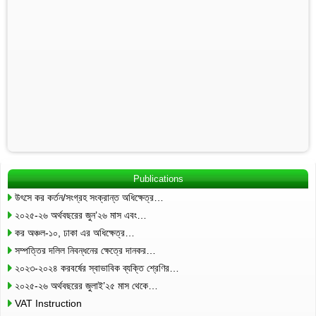
Publications
উৎসে কর কর্তন/সংগ্রহ সংক্রান্ত অধিক্ষেত্র…
২০২৫-২৬ অর্থবছরের জুন’২৬ মাস এবং…
কর অঞ্চল-১০, ঢাকা এর অধিক্ষেত্র…
সম্পত্তির দলিল নিবন্ধনের ক্ষেত্রে দানকর…
২০২৩-২০২৪ করবর্ষের স্বাভাবিক ব্যক্তি শ্রেণির…
২০২৫-২৬ অর্থবছরের জুলাই’২৫ মাস থেকে…
VAT Instruction