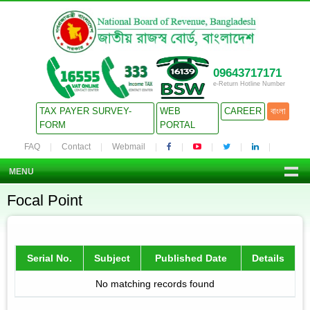
09643717171
e-Return Hotline Number
TAX PAYER SURVEY-
WEB
CAREER
বাংলা
FORM
PORTAL
FAQ
Contact
Webmail
MENU
Focal Point
Serial No.
Subject
Published Date
Details
No matching records found