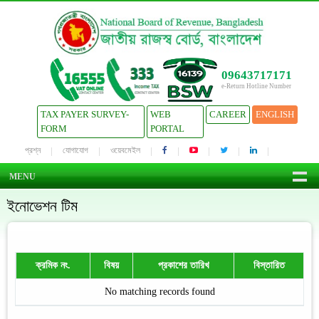
09643717171
e-Return Hotline Number
TAX PAYER SURVEY-
WEB
CAREER
ENGLISH
FORM
PORTAL
প্রশ্ন
যোগাযোগ
ওয়েবমেইল
MENU
ইনোভেশন টিম
ক্রমিক নং.
বিষয়
প্রকাশের তারিখ
বিস্তারিত
No matching records found