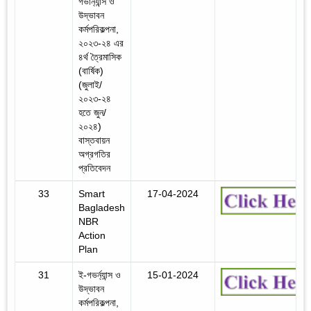
গভার্ন্যান্স ও
উদ্ভাবন
কর্মপরিকল্পনা,
২০২৩-২৪ এর
৪র্থ ত্রৈমাসিক
(বার্ষিক)
(জুলাই/
২০২৩-২৪
হতে জুন/
২০২৪)
বাস্তবায়ন
অগ্রগতির
প্রতিবেদন
33
Smart
17-04-2024
Bagladesh
NBR
Action
Plan
31
ই-গভর্ন্যান্স ও
15-01-2024
উদ্ভাবন
কর্মপরিকল্পনা,