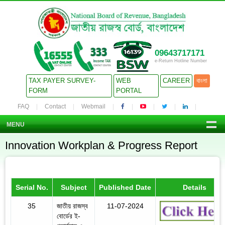
09643717171
e-Return Hotline Number
TAX PAYER SURVEY-
WEB
CAREER
বাংলা
FORM
PORTAL
FAQ
Contact
Webmail
MENU
Innovation Workplan & Progress Report
Serial No.
Subject
Published Date
Details
35
জাতীয় রাজস্ব
11-07-2024
বোর্ডের ই-