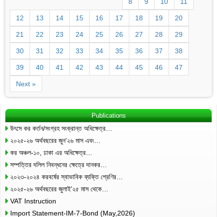
8
9
10
11
12
13
14
15
16
17
18
19
20
21
22
23
24
25
26
27
28
29
30
31
32
33
34
35
36
37
38
39
40
41
42
43
44
45
46
47
Next »
Publications
উৎসে কর কর্তন/সংগ্রহ সংক্রান্ত অধিক্ষেত্র…
২০২৫-২৬ অর্থবছরের জুন’২৬ মাস এবং…
কর অঞ্চল-১০, ঢাকা এর অধিক্ষেত্র…
সম্পত্তির দলিল নিবন্ধনের ক্ষেত্রে দানকর…
২০২৩-২০২৪ করবর্ষের স্বাভাবিক ব্যক্তি শ্রেণির…
২০২৫-২৬ অর্থবছরের জুলাই’২৫ মাস থেকে…
VAT Instruction
Import Statement-IM-7-Bond (May,2026)