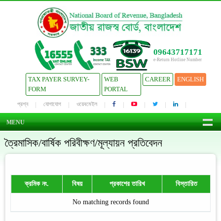
09643717171
e-Return Hotline Number
TAX PAYER SURVEY-
WEB
CAREER
ENGLISH
FORM
PORTAL
প্রশ্ন
যোগাযোগ
ওয়েবমেইল
MENU
ত্রৈমাসিক/বার্ষিক পরিবীক্ষণ/মূল্যায়ন প্রতিবেদন
ক্রমিক নং.
বিষয়
প্রকাশের তারিখ
বিস্তারিত
No matching records found