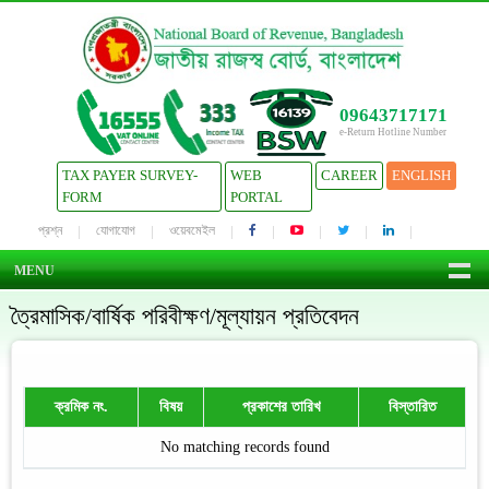
09643717171
e-Return Hotline Number
TAX PAYER SURVEY-
WEB
CAREER
ENGLISH
FORM
PORTAL
প্রশ্ন
যোগাযোগ
ওয়েবমেইল
MENU
ত্রৈমাসিক/বার্ষিক পরিবীক্ষণ/মূল্যায়ন প্রতিবেদন
ক্রমিক নং.
বিষয়
প্রকাশের তারিখ
বিস্তারিত
No matching records found