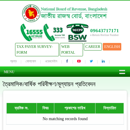
09643717171
e-Return Hotline Number
TAX PAYER SURVEY-
WEB
CAREER
ENGLISH
FORM
PORTAL
প্রশ্ন
যোগাযোগ
ওয়েবমেইল
MENU
ত্রৈমাসিক/বার্ষিক পরিবীক্ষণ/মূল্যায়ন প্রতিবেদন
ক্রমিক নং.
বিষয়
প্রকাশের তারিখ
বিস্তারিত
No matching records found