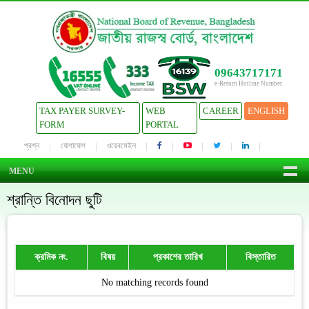
09643717171
e-Return Hotline Number
TAX PAYER SURVEY-
WEB
CAREER
ENGLISH
FORM
PORTAL
প্রশ্ন
যোগাযোগ
ওয়েবমেইল
MENU
শ্রান্তি বিনোদন ছুটি
ক্রমিক নং.
বিষয়
প্রকাশের তারিখ
বিস্তারিত
No matching records found