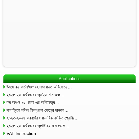
Publications
উৎসে কর কর্তন/সংগ্রহ সংক্রান্ত অধিক্ষেত্র…
২০২৫-২৬ অর্থবছরের জুন’২৬ মাস এবং…
কর অঞ্চল-১০, ঢাকা এর অধিক্ষেত্র…
সম্পত্তির দলিল নিবন্ধনের ক্ষেত্রে দানকর…
২০২৩-২০২৪ করবর্ষের স্বাভাবিক ব্যক্তি শ্রেণির…
২০২৫-২৬ অর্থবছরের জুলাই’২৫ মাস থেকে…
VAT Instruction