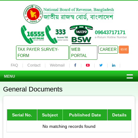
09643717171
e-Return Hotline Number
TAX PAYER SURVEY-
WEB
CAREER
বাংলা
FORM
PORTAL
FAQ
Contact
Webmail
MENU
General Documents
Serial No.
Subject
Published Date
Details
No matching records found