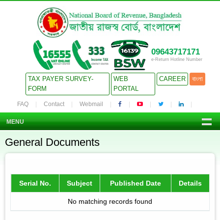
09643717171
e-Return Hotline Number
TAX PAYER SURVEY-
WEB
CAREER
বাংলা
FORM
PORTAL
FAQ
Contact
Webmail
MENU
General Documents
Serial No.
Subject
Published Date
Details
No matching records found