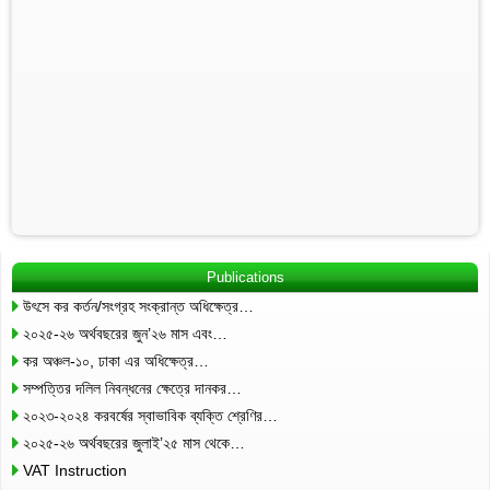
Publications
উৎসে কর কর্তন/সংগ্রহ সংক্রান্ত অধিক্ষেত্র…
২০২৫-২৬ অর্থবছরের জুন’২৬ মাস এবং…
কর অঞ্চল-১০, ঢাকা এর অধিক্ষেত্র…
সম্পত্তির দলিল নিবন্ধনের ক্ষেত্রে দানকর…
২০২৩-২০২৪ করবর্ষের স্বাভাবিক ব্যক্তি শ্রেণির…
২০২৫-২৬ অর্থবছরের জুলাই’২৫ মাস থেকে…
VAT Instruction