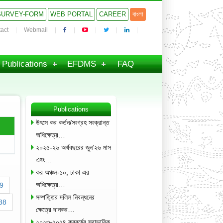
SURVEY-FORM
WEB PORTAL
CAREER
বাংলা
act
Webmail
Publications
EFDMS
FAQ
Publications
উৎসে কর কর্তন/সংগ্রহ সংক্রান্ত
অধিক্ষেত্র…
২০২৫-২৬ অর্থবছরের জুন’২৬ মাস
এবং…
কর অঞ্চল-১০, ঢাকা এর
অধিক্ষেত্র…
9
সম্পত্তির দলিল নিবন্ধনের
38
ক্ষেত্রে দানকর…
২০২৩-২০২৪ করবর্ষের স্বাভাবিক