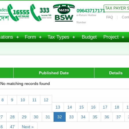
TAX PAYER 
09643717171
e-Return Hotline
FAQ
Cont
Number
ations
Form
Tax Types
Budget
Project
Published Date
Details
No matching records found
8
9
10
11
12
13
14
15
16
17
18
1
27
28
29
30
31
32
33
34
35
36
37
46
47
Next »