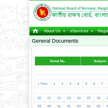
About Us
eServices
Regul
General Documents
Serial No.
Subject
« Prev
1
2
3
4
5
6
7
20
21
22
23
24
25
26
39
40
41
42
43
44
45