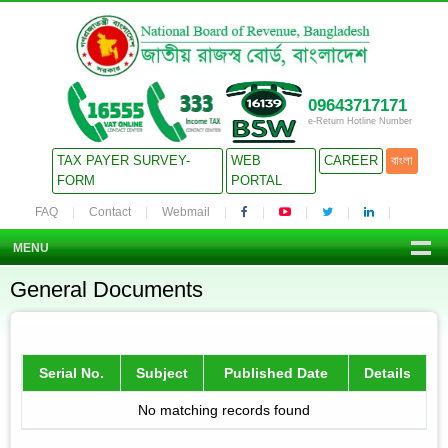
09643717171
e-Return Hotline Number
TAX PAYER SURVEY-
WEB
CAREER
বাংলা
FORM
PORTAL
FAQ
Contact
Webmail
MENU
General Documents
Serial No.
Subject
Published Date
Details
No matching records found