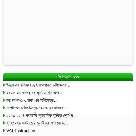
Publications
উৎসে কর কর্তন/সংগ্রহ সংক্রান্ত অধিক্ষেত্র…
২০২৫-২৬ অর্থবছরের জুন’২৬ মাস এবং…
কর অঞ্চল-১০, ঢাকা এর অধিক্ষেত্র…
সম্পত্তির দলিল নিবন্ধনের ক্ষেত্রে দানকর…
২০২৩-২০২৪ করবর্ষের স্বাভাবিক ব্যক্তি শ্রেণির…
২০২৫-২৬ অর্থবছরের জুলাই’২৫ মাস থেকে…
VAT Instruction